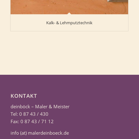
Kalk- & Lehmputztechnik
KONTAKT
deinböck – Maler & Meister
Tel: 0 87 43 / 430
Fax: 0 87 43 / 71 12
info (at) malerdeinboeck.de