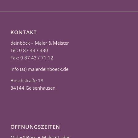
KONTAKT
deinböck – Maler & Meister
Tel: 0 87 43 / 430
Fax: 0 87 43 / 71 12
info (at) malerdeinboeck.de
Boschstraße 18
84144 Geisenhausen
ÖFFNUNGSZEITEN
Maler&Büro + Maler&Laden