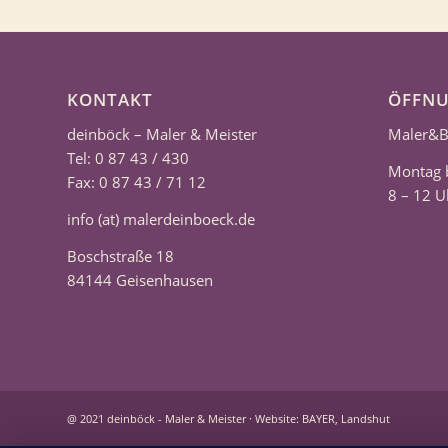
KONTAKT
ÖFFNU
deinböck – Maler & Meister
Maler&B
Tel: 0 87 43 / 430
Montag b
Fax: 0 87 43 / 71 12
8 – 12 U
info (at) malerdeinboeck.de
Boschstraße 18
84144 Geisenhausen
@ 2021 deinböck - Maler & Meister ·
Website: BAYER, Landshut