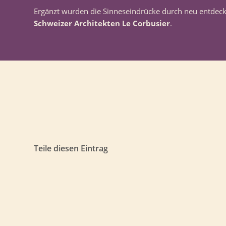
Ergänzt wurden die Sinneseindrücke durch neu entdec
Schweizer Architekten Le Corbusier
.
Teile diesen Eintrag