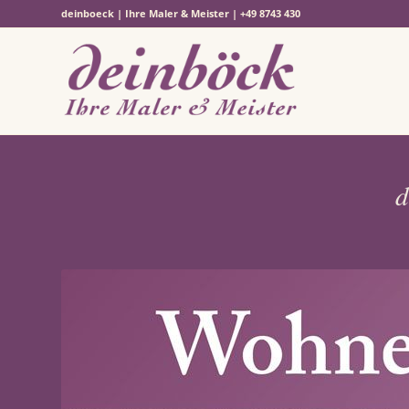
deinboeck | Ihre Maler & Meister | +49 8743 430
d